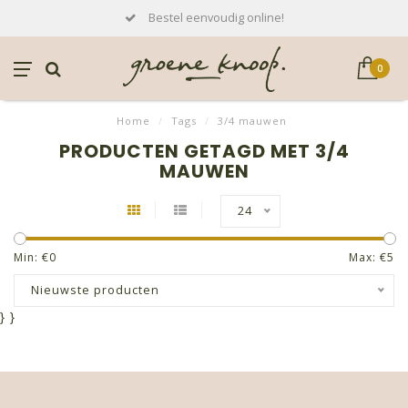
Bestel eenvoudig online!
0
Home
/
Tags
/
3/4 mauwen
PRODUCTEN GETAGD MET 3/4
MAUWEN
24
Min: €
0
Max: €
5
Nieuwste producten
}
}