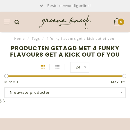
Bestel eenvoudig online!
0
Home
/
Tags
/
4 funky flavours get a kick out of you
PRODUCTEN GETAGD MET 4 FUNKY
FLAVOURS GET A KICK OUT OF YOU
24
Min: €
0
Max: €
5
Nieuwste producten
}
}