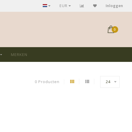
GRATIS verzending bij aankoop > €75,-
EUR
Inloggen
0
MERKEN
0 Producten
24