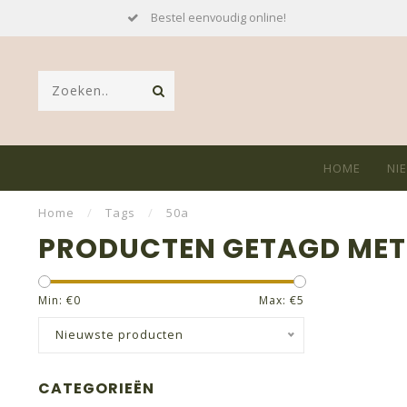
Bestel eenvoudig online!
HOME
NI
Home
/
Tags
/
50a
PRODUCTEN GETAGD MET
Min: €
0
Max: €
5
Nieuwste producten
CATEGORIEËN