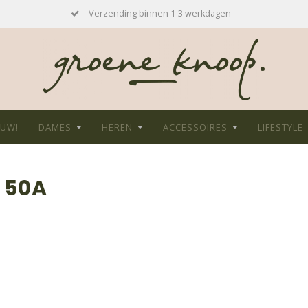
Verzending binnen 1-3 werkdagen
EUW!
DAMES
HEREN
ACCESSOIRES
LIFESTYLE
 50A