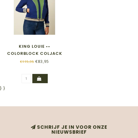
KING LOUIE ••
COLORBLOCK COLJACK
DAYTONA SWEAT |
€83,95
€119,95
BEACON BLUE
}
}
SCHRIJF JE IN VOOR ONZE
NIEUWSBRIEF