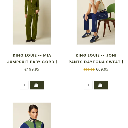
KING LOUIE •• MIA
KING LOUIE •• JONI
JUMPSUIT BABY CORD |
PANTS DAYTONA SWEAT |
POSEY GREEN
BEACON BLUE
€199,95
€69,95
€99,95