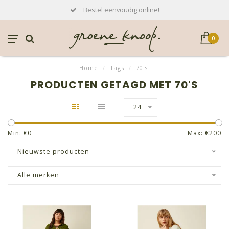
Bestel eenvoudig online!
0
Home
/
Tags
/
70's
PRODUCTEN GETAGD MET 70'S
24
Min: €
0
Max: €
200
Nieuwste producten
Alle merken