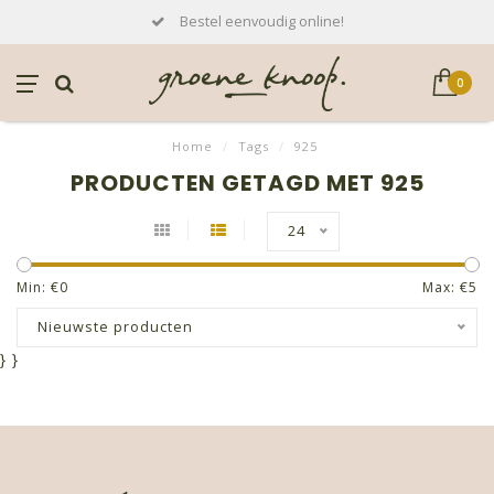
Bestel eenvoudig online!
0
Home
/
Tags
/
925
PRODUCTEN GETAGD MET 925
24
Min: €
0
Max: €
5
Nieuwste producten
}
}