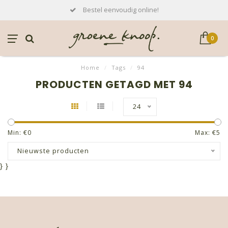
Bestel eenvoudig online!
0
Home
/
Tags
/
94
PRODUCTEN GETAGD MET 94
24
Min: €
0
Max: €
5
Nieuwste producten
}
}