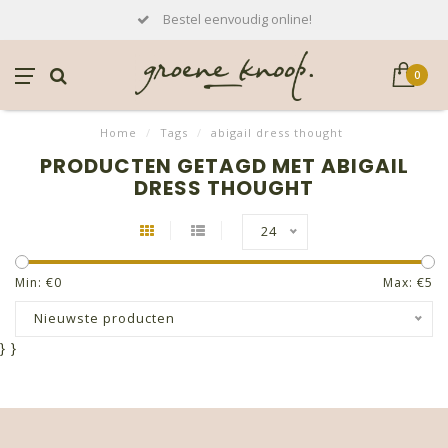
Bestel eenvoudig online!
0
Home
/
Tags
/
abigail dress thought
PRODUCTEN GETAGD MET ABIGAIL
DRESS THOUGHT
24
Min: €
0
Max: €
5
Nieuwste producten
}
}