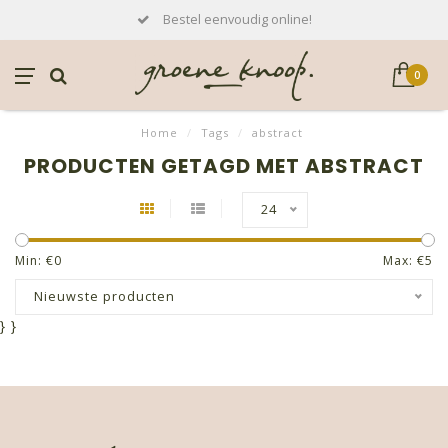
Bestel eenvoudig online!
0
Home
/
Tags
/
abstract
PRODUCTEN GETAGD MET ABSTRACT
24
Min: €
0
Max: €
5
Nieuwste producten
}
}