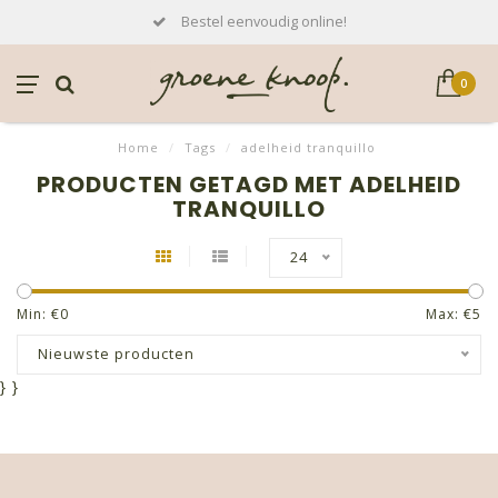
Bestel eenvoudig online!
0
Home
/
Tags
/
adelheid tranquillo
PRODUCTEN GETAGD MET ADELHEID
TRANQUILLO
24
Min: €
0
Max: €
5
Nieuwste producten
}
}