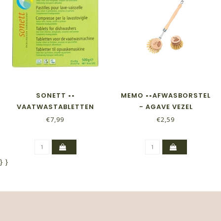
SONETT ••
MEMO ••AFWASBORSTEL
VAATWASTABLETTEN
- AGAVE VEZEL
€7,99
€2,59
}
}