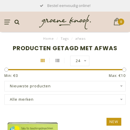
Bestel eenvoudig online!
0
Home
/
Tags
/
afwas
PRODUCTEN GETAGD MET AFWAS
24
Min: €
0
Max: €
10
Nieuwste producten
Alle merken
NEW