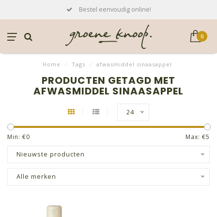
Bestel eenvoudig online!
0
Home
/
Tags
/
afwasmiddel sinaasappel
PRODUCTEN GETAGD MET
AFWASMIDDEL SINAASAPPEL
24
Min: €
0
Max: €
5
Nieuwste producten
Alle merken