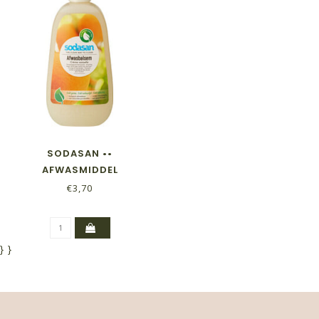
SODASAN ••
AFWASMIDDEL
SINAASAPPEL BALSEM
€3,70
}
}