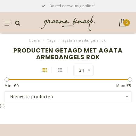
Bestel eenvoudig online!
0
Home
/
Tags
/
agata armedangels rok
PRODUCTEN GETAGD MET AGATA
ARMEDANGELS ROK
24
Min: €
0
Max: €
5
Nieuwste producten
}
}