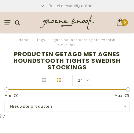
Bestel eenvoudig online!
0
Home
/
Tags
/
agnes houndstooth tights swedish
stockings
PRODUCTEN GETAGD MET AGNES
HOUNDSTOOTH TIGHTS SWEDISH
STOCKINGS
24
Min: €
0
Max: €
5
Nieuwste producten
}
}