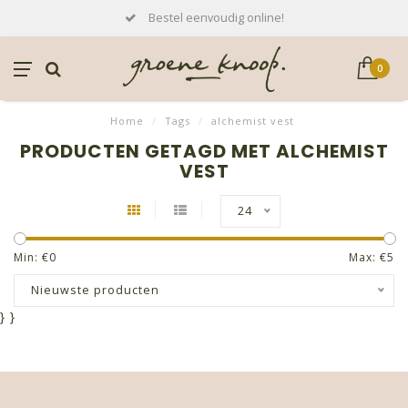
Bestel eenvoudig online!
0
Home
/
Tags
/
alchemist vest
PRODUCTEN GETAGD MET ALCHEMIST
VEST
24
Min: €
0
Max: €
5
Nieuwste producten
}
}