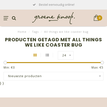
Bestel eenvoudig online!
0
Home
/
Tags
/
All things we like coaster bug
PRODUCTEN GETAGD MET ALL THINGS
WE LIKE COASTER BUG
24
Min: €
0
Max: €
5
Nieuwste producten
}
}