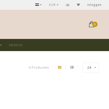
GRATIS verzending bij aankoop > €75,-
EUR
Inloggen
0
MERKEN
0 Producten
24