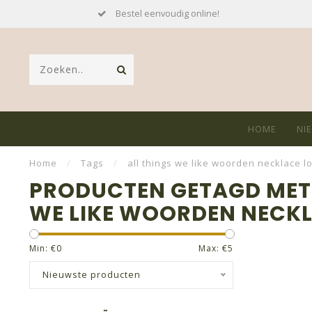
Bestel eenvoudig online!
HOME
NI
Home
/
Tags
/
all things we like woorden necklace l
PRODUCTEN GETAGD MET 
WE LIKE WOORDEN NECKL
Min: €
0
Max: €
5
Nieuwste producten