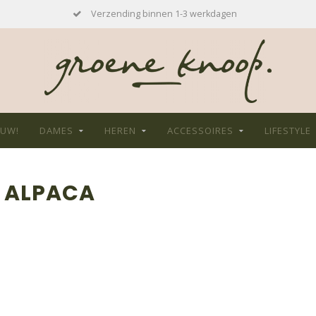
Verzending binnen 1-3 werkdagen
EUW!
DAMES
HEREN
ACCESSOIRES
LIFESTYLE
 ALPACA