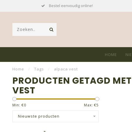
Bestel eenvoudig online!
HOME
NI
Home
/
Tags
/
alpaca vest
PRODUCTEN GETAGD MET
VEST
Min: €
0
Max: €
5
Nieuwste producten