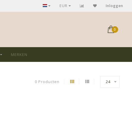
GRATIS verzending bij aankoop > €75,-
EUR
Inloggen
0
MERKEN
0 Producten
24