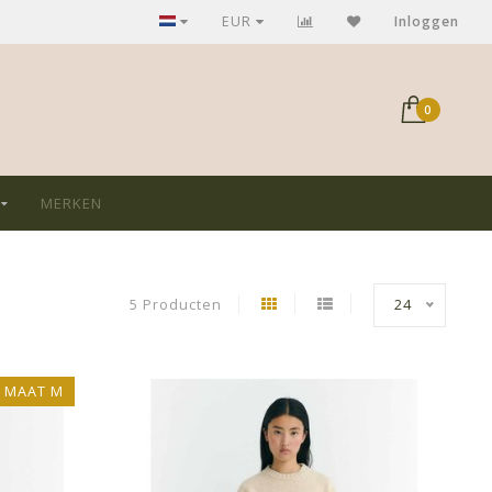
GRATIS verzending bij aankoop > €75,-
EUR
Inloggen
0
MERKEN
5 Producten
24
E MAAT M