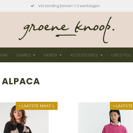
Verzending binnen 1-3 werkdagen
EUW!
DAMES
HEREN
ACCESSOIRES
LIFESTYLE
 ALPACA
• LAATSTE MAAT L
• LAATST