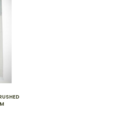
BRUSHED
AM