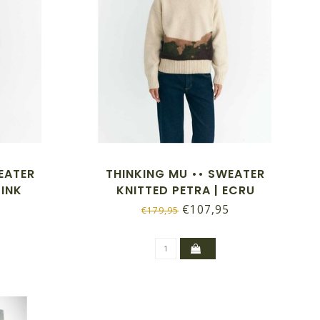
EATER
THINKING MU •• SWEATER
PINK
KNITTED PETRA | ECRU
€107,95
€179,95