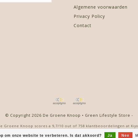
Algemene voorwaarden
Privacy Policy
Contact
© Copyright 2026 De Groene Knoop • Green Lifestyle Store -
e Groene Knoop
scores a
9,7
/
10
out of
758
klantbeoordelingen at
Kiy
op om onze website te verbeteren. Is dat akkoord?
Ja
Nee
M