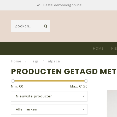
Bestel eenvoudig online!
HOME
NI
Home
/
Tags
/
alpaca
PRODUCTEN GETAGD MET
Min: €
0
Max: €
150
Nieuwste producten
Alle merken