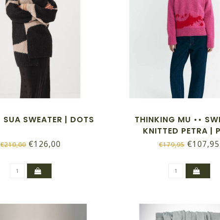
• SUA SWEATER | DOTS
THINKING MU •• SW
KNITTED PETRA | 
€126,00
€107,95
€210,00
€179,95