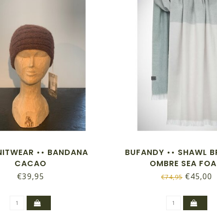
KNITWEAR •• BANDANA
BUFANDY •• SHAWL 
CACAO
OMBRE SEA FO
€39,95
€45,00
€74,95