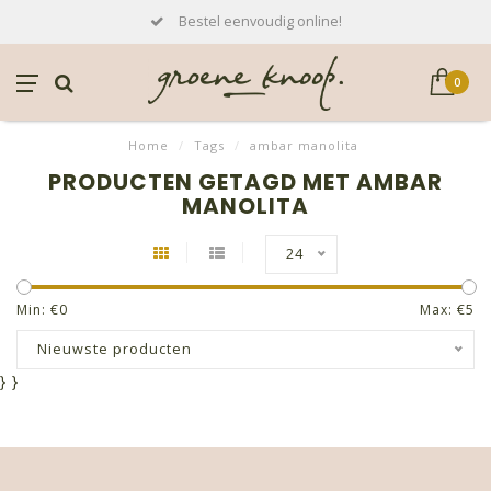
Bestel eenvoudig online!
0
Home
/
Tags
/
ambar manolita
PRODUCTEN GETAGD MET AMBAR
MANOLITA
24
Min: €
0
Max: €
5
Nieuwste producten
}
}