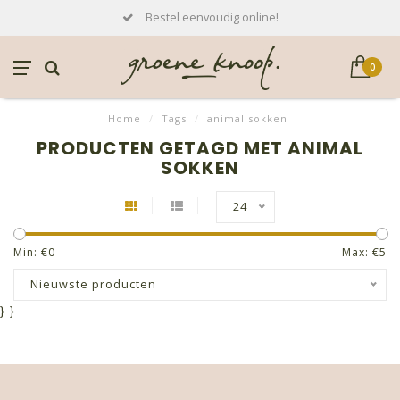
Bestel eenvoudig online!
0
Home
/
Tags
/
animal sokken
PRODUCTEN GETAGD MET ANIMAL
SOKKEN
24
Min: €
0
Max: €
5
Nieuwste producten
}
}