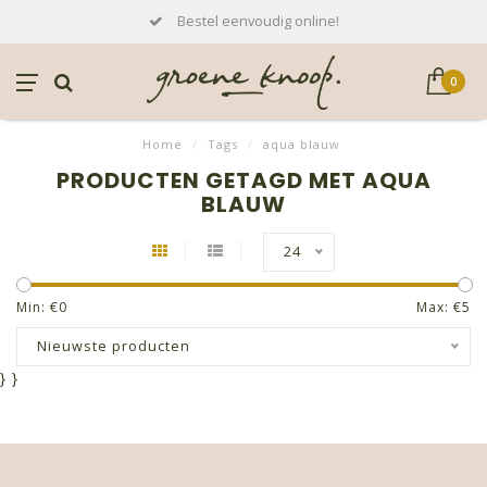
Bestel eenvoudig online!
0
Home
/
Tags
/
aqua blauw
PRODUCTEN GETAGD MET AQUA
BLAUW
24
Min: €
0
Max: €
5
Nieuwste producten
}
}