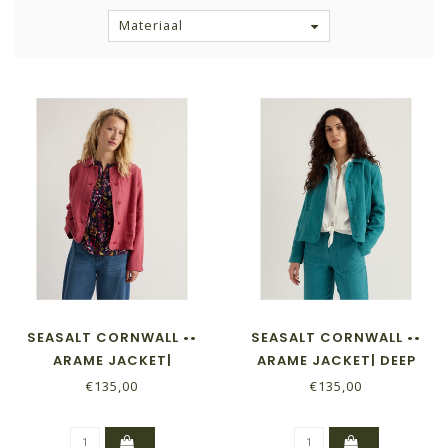
Materiaal
SEASALT CORNWALL ••
SEASALT CORNWALL ••
ARAME JACKET|
ARAME JACKET| DEEP
ECHINACEA
DIVE
€135,00
€135,00