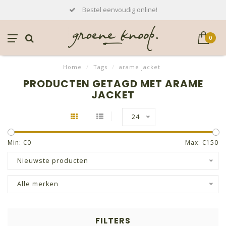
Bestel eenvoudig online!
0
Home
/
Tags
/
arame jacket
PRODUCTEN GETAGD MET ARAME
JACKET
24
Min: €
0
Max: €
150
Nieuwste producten
Alle merken
FILTERS