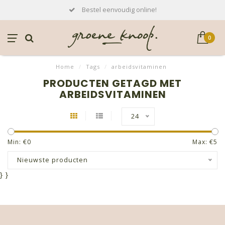
Bestel eenvoudig online!
0
Home
/
Tags
/
arbeidsvitaminen
PRODUCTEN GETAGD MET
ARBEIDSVITAMINEN
24
Min: €
0
Max: €
5
Nieuwste producten
}
}