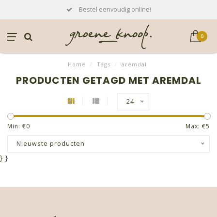
Bestel eenvoudig online!
0
Home
/
Tags
/
aremdal
PRODUCTEN GETAGD MET AREMDAL
24
Min: €
0
Max: €
5
Nieuwste producten
}
}