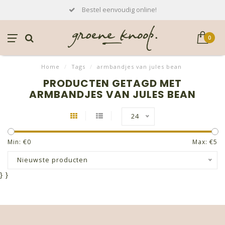
Bestel eenvoudig online!
0
Home
/
Tags
/
armbandjes van jules bean
PRODUCTEN GETAGD MET
ARMBANDJES VAN JULES BEAN
24
Min: €
0
Max: €
5
Nieuwste producten
}
}