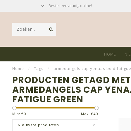
Bestel eenvoudig online!
HOME
NI
Home
/
Tags
/
armedangels cap yenaas bold fatigu
PRODUCTEN GETAGD MET
ARMEDANGELS CAP YENA
FATIGUE GREEN
Min: €
0
Max: €
40
Nieuwste producten