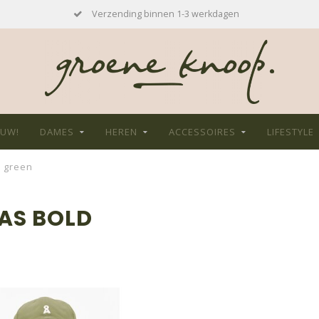
Verzending binnen 1-3 werkdagen
EUW!
DAMES
HEREN
ACCESSOIRES
LIFESTYLE
e green
AS BOLD