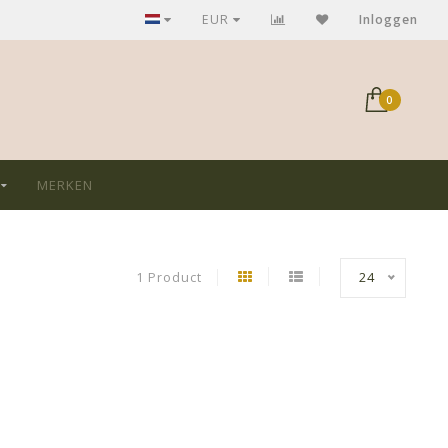
GRATIS verzending bij aankoop > €75,-
EUR
Inloggen
0
MERKEN
1 Product
24