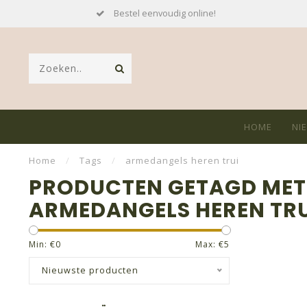
Bestel eenvoudig online!
HOME
NI
Home
/
Tags
/
armedangels heren trui
PRODUCTEN GETAGD MET
ARMEDANGELS HEREN TRU
Min: €
0
Max: €
5
Nieuwste producten