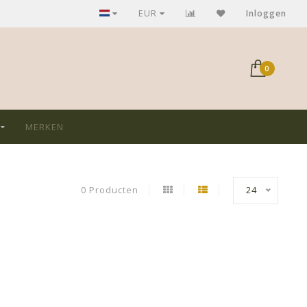
GRATIS verzending bij aankoop > €75,-
EUR
Inloggen
0
MERKEN
0 Producten
24