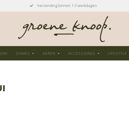
Verzending binnen 1-3 werkdagen
EUW!
DAMES
HEREN
ACCESSOIRES
LIFESTYLE
I