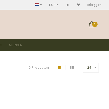
GRATIS verzending bij aankoop > €75,-
EUR
Inloggen
0
MERKEN
0 Producten
24