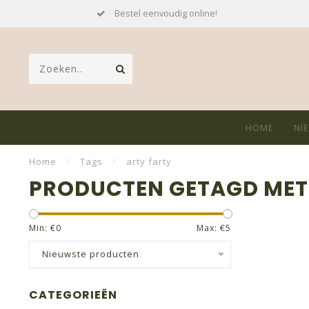
Bestel eenvoudig online!
HOME
NI
Home
/
Tags
/
arty farty
PRODUCTEN GETAGD MET
Min: €
0
Max: €
5
Nieuwste producten
CATEGORIEËN