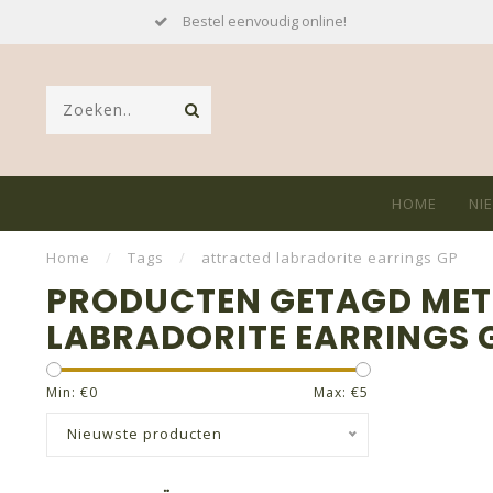
Bestel eenvoudig online!
HOME
NI
Home
/
Tags
/
attracted labradorite earrings GP
PRODUCTEN GETAGD MET
LABRADORITE EARRINGS 
Min: €
0
Max: €
5
Nieuwste producten