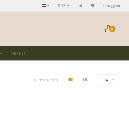
GRATIS verzending bij aankoop > €75,-
EUR
Inloggen
0
MERKEN
0 Producten
24