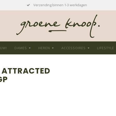
Verzending binnen 1-3 werkdagen
EUW!
DAMES
HEREN
ACCESSOIRES
LIFESTYLE
 ATTRACTED
GP