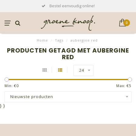
Bestel eenvoudig online!
0
Home
/
Tags
/
aubergine red
PRODUCTEN GETAGD MET AUBERGINE
RED
24
Min: €
0
Max: €
5
Nieuwste producten
}
}