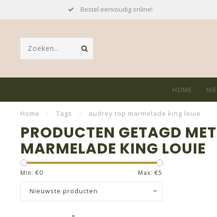
Bestel eenvoudig online!
HOME
NI
Home
/
Tags
/
audrey top marmelade king louie
PRODUCTEN GETAGD MET
MARMELADE KING LOUIE
Min: €
0
Max: €
5
Nieuwste producten