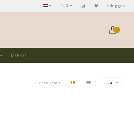
GRATIS verzending bij aankoop > €75,-
EUR
Inloggen
0
MERKEN
0 Producten
24