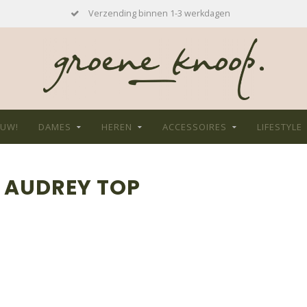
Verzending binnen 1-3 werkdagen
EUW!
DAMES
HEREN
ACCESSOIRES
LIFESTYLE
 AUDREY TOP