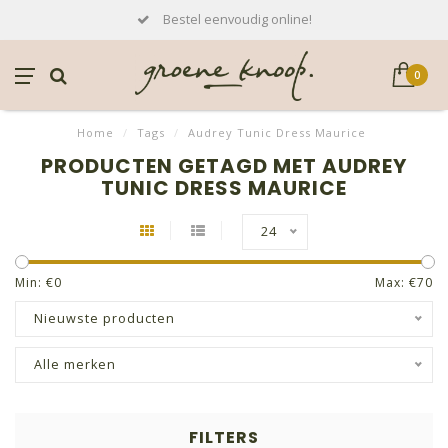
Bestel eenvoudig online!
0
Home
/
Tags
/
Audrey Tunic Dress Maurice
PRODUCTEN GETAGD MET AUDREY
TUNIC DRESS MAURICE
24
Min: €
0
Max: €
70
Nieuwste producten
Alle merken
FILTERS