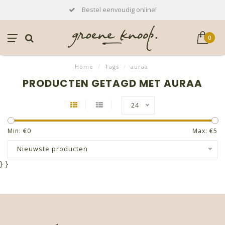
Bestel eenvoudig online!
0
Home
/
Tags
/
auraa
PRODUCTEN GETAGD MET AURAA
24
Min: €
0
Max: €
5
Nieuwste producten
}
}