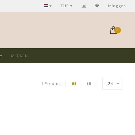
GRATIS verzending bij aankoop > €75,-
EUR
Inloggen
0
MERKEN
1 Product
24