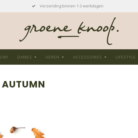
Verzending binnen 1-3 werkdagen
EUW!
DAMES
HEREN
ACCESSOIRES
LIFESTYLE
T AUTUMN