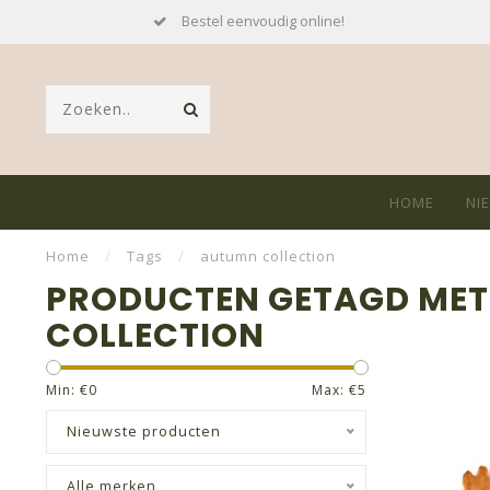
Bestel eenvoudig online!
HOME
NI
Home
/
Tags
/
autumn collection
PRODUCTEN GETAGD ME
COLLECTION
Min: €
0
Max: €
5
Nieuwste producten
Alle merken