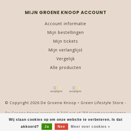
MIJN GROENE KNOOP ACCOUNT
Account informatie
Mijn bestellingen
Mijn tickets
Mijn verlanglijst
Vergelijk
Alle producten
© Copyright 2026 De Groene Knoop • Green Lifestyle Store -
De Groene Knoop
scores a
9,7
/
10
out of
758
klantbeoordelingen
at
Kiyoh
Wij slaan cookies op om onze website te verbeteren. Is dat
akkoord?
Ja
Nee
Meer over cookies »