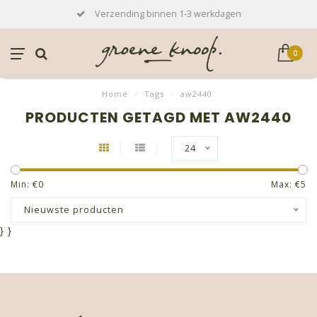
Verzending binnen 1-3 werkdagen
0
Home
/
Tags
/
aw2440
PRODUCTEN GETAGD MET AW2440
24
Min: €
0
Max: €
5
Nieuwste producten
}
}