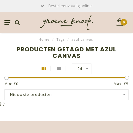
Bestel eenvoudig online!
0
Home
/
Tags
/
azul canvas
PRODUCTEN GETAGD MET AZUL
CANVAS
24
Min: €
0
Max: €
5
Nieuwste producten
}
}