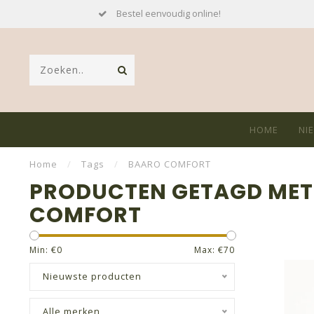
Bestel eenvoudig online!
HOME
NI
Home
/
Tags
/
BAARO COMFORT
PRODUCTEN GETAGD MET
COMFORT
Min: €
0
Max: €
70
Nieuwste producten
Alle merken