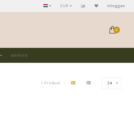
GRATIS verzending bij aankoop > €75,-
EUR
Inloggen
0
MERKEN
1 Product
24