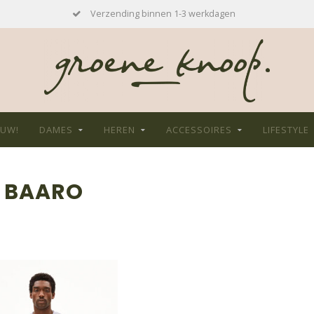
Verzending binnen 1-3 werkdagen
EUW!
DAMES
HEREN
ACCESSOIRES
LIFESTYLE
 BAARO