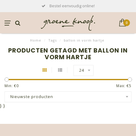
Bestel eenvoudig online!
0
Home
/
Tags
/
ballon in vorm hartje
PRODUCTEN GETAGD MET BALLON IN
VORM HARTJE
24
Min: €
0
Max: €
5
Nieuwste producten
}
}