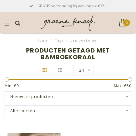
GRATIS verzending bij aankoop > €75,-
0
Home
/
Tags
/
bamboekoraal
PRODUCTEN GETAGD MET
BAMBOEKORAAL
24
Min: €
0
Max: €
50
Nieuwste producten
Alle merken