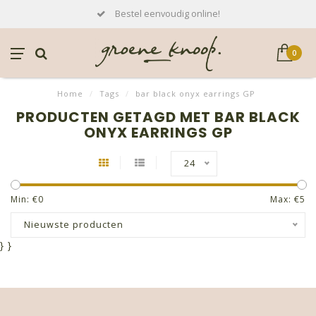
Bestel eenvoudig online!
0
Home
/
Tags
/
bar black onyx earrings GP
PRODUCTEN GETAGD MET BAR BLACK
ONYX EARRINGS GP
24
Min: €
0
Max: €
5
Nieuwste producten
}
}