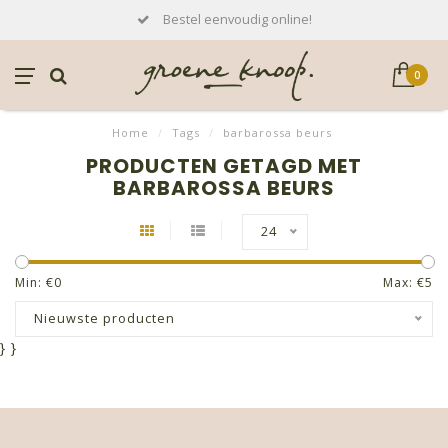
Bestel eenvoudig online!
0
Home
/
Tags
/
barbarossa beurs
PRODUCTEN GETAGD MET
BARBAROSSA BEURS
24
Min: €
0
Max: €
5
Nieuwste producten
}
}