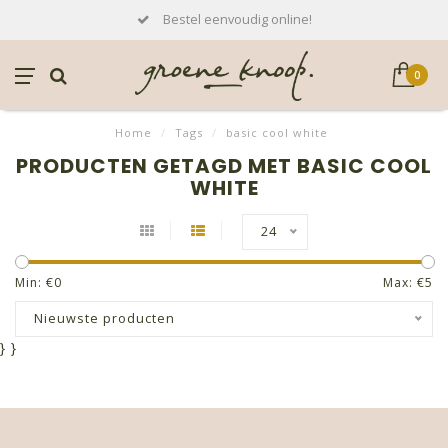
Bestel eenvoudig online!
0
Home
/
Tags
/
basic cool white
PRODUCTEN GETAGD MET BASIC COOL
WHITE
24
Min: €
0
Max: €
5
Nieuwste producten
}
}