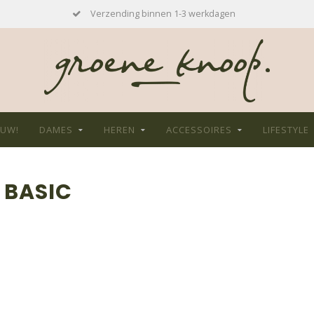
Verzending binnen 1-3 werkdagen
EUW!
DAMES
HEREN
ACCESSOIRES
LIFESTYLE
 BASIC