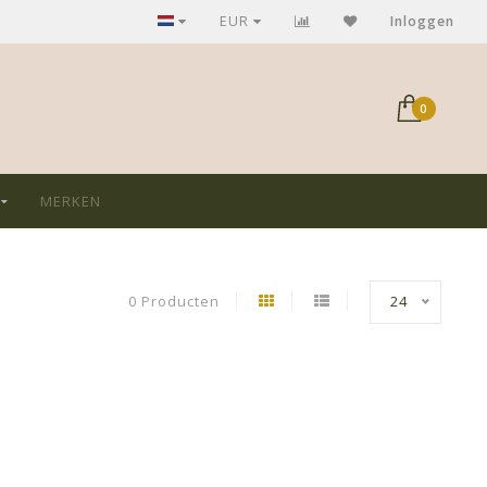
GRATIS verzending bij aankoop > €75,-
EUR
Inloggen
0
MERKEN
0 Producten
24