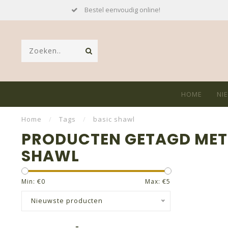
Bestel eenvoudig online!
HOME
NI
Home
/
Tags
/
basic shawl
PRODUCTEN GETAGD MET
SHAWL
Min: €
0
Max: €
5
Nieuwste producten