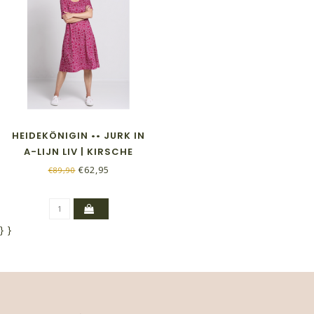
HEIDEKÖNIGIN •• JURK IN
A-LIJN LIV | KIRSCHE
€62,95
€89,90
}
}