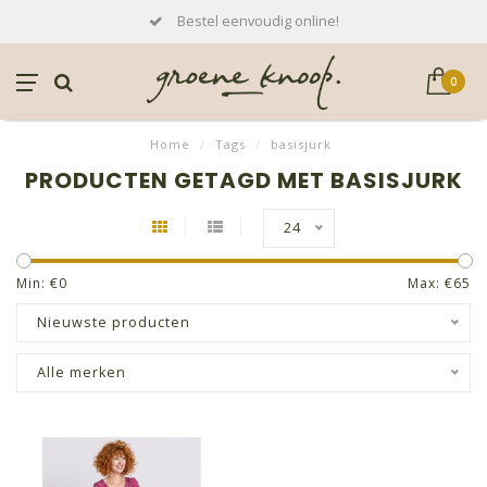
Bestel eenvoudig online!
0
Home
/
Tags
/
basisjurk
PRODUCTEN GETAGD MET BASISJURK
24
Min: €
0
Max: €
65
Nieuwste producten
Alle merken