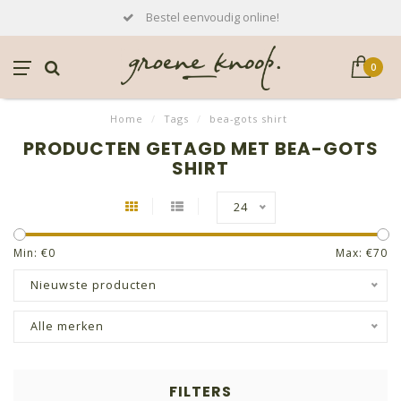
Bestel eenvoudig online!
0
Home
/
Tags
/
bea-gots shirt
PRODUCTEN GETAGD MET BEA-GOTS
SHIRT
24
Min: €
0
Max: €
70
Nieuwste producten
Alle merken
FILTERS