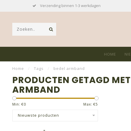
Verzending binnen 1-3 werkdagen
HOME
NI
Home
/
Tags
/
bedel armband
PRODUCTEN GETAGD MET
ARMBAND
Min: €
0
Max: €
5
Nieuwste producten