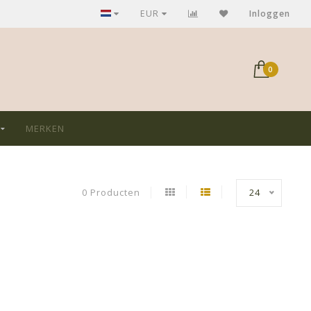
Bezoek ook onze winkel in Mechelen (z-L)
EUR
Inloggen
0
MERKEN
0 Producten
24