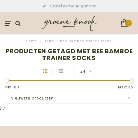
Bestel eenvoudig online!
0
Home
/
Tags
/
bee bamboe trainer socks
PRODUCTEN GETAGD MET BEE BAMBOE
TRAINER SOCKS
24
Min: €
0
Max: €
5
Nieuwste producten
}
}