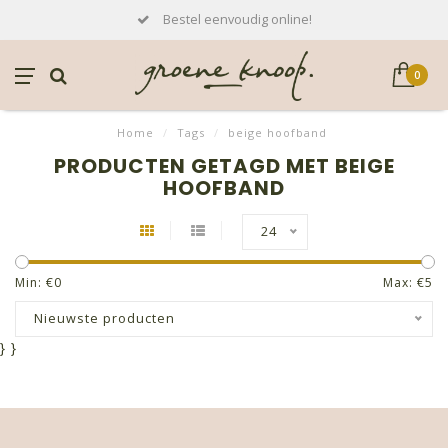
Bestel eenvoudig online!
0
Home
/
Tags
/
beige hoofband
PRODUCTEN GETAGD MET BEIGE
HOOFBAND
24
Min: €
0
Max: €
5
Nieuwste producten
}
}