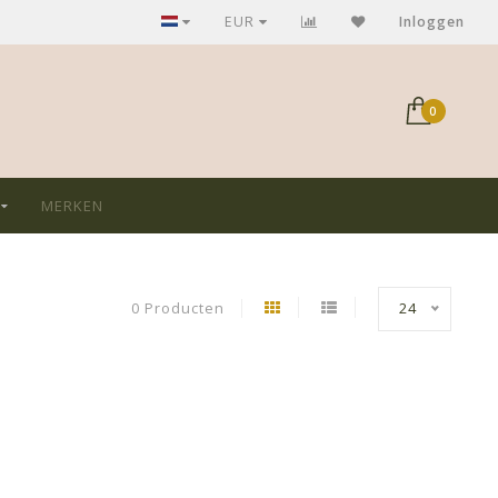
GRATIS verzending bij aankoop > €75,-
EUR
Inloggen
0
MERKEN
0 Producten
24