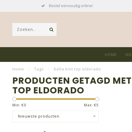
Bestel eenvoudig online!
HOME
NI
Home
/
Tags
/
bella knit top eldorado
PRODUCTEN GETAGD MET 
TOP ELDORADO
Min: €
0
Max: €
5
Nieuwste producten